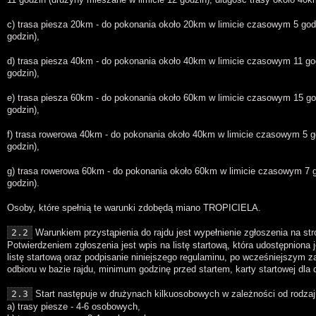
c) trasa piesza 20km - do pokonania około 20km w limicie czasowym 5 godz
godzin),
d) trasa piesza 40km - do pokonania około 40km w limicie czasowym 11 go
godzin),
e) trasa piesza 60km - do pokonania około 60km w limicie czasowym 15 go
godzin),
f) trasa rowerowa 40km - do pokonania około 40km w limicie czasowym 5 g
godzin),
g) trasa rowerowa 60km - do pokonania około 60km w limicie czasowym 7 g
godzin).
Osoby, które spełnią te warunki zdobędą miano TROPICIELA.
2.2
Warunkiem przystąpienia do rajdu jest wypełnienie zgłoszenia na stro
Potwierdzeniem zgłoszenia jest wpis na listę startową, która udostępniona j
listę startową oraz podpisanie niniejszego regulaminu, po wcześniejszym z
odbioru w bazie rajdu, minimum godzinę przed startem, karty startowej dla 
2.3
Start następuje w drużynach kilkuosobowych w zależności od rodzaj
a) trasy piesze - 4-6 osobowych,