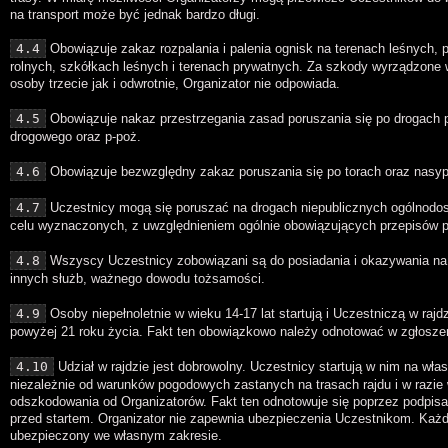
na transport może być jednak bardzo długi.
4.4
Obowiązuje zakaz rozpalania i palenia ognisk na terenach leśnych, 
rolnych, szkółkach leśnych i terenach prywatnych. Za szkody wyrządzone
osoby trzecie jak i odwrotnie, Organizator nie odpowiada.
4.5
Obowiązuje nakaz przestrzegania zasad poruszania się po drogach 
drogowego oraz p-poż.
4.6
Obowiązuje bezwzględny zakaz poruszania się po torach oraz nasy
4.7
Uczestnicy mogą się poruszać na drogach niepublicznych ogólnodos
celu wyznaczonych, z uwzględnieniem ogólnie obowiązujących przepisów 
4.8
Wszyscy Uczestnicy zobowiązani są do posiadania i okazywania na
innych służb, ważnego dowodu tożsamości.
4.9
Osoby niepełnoletnie w wieku 14-17 lat startują i Uczestniczą w rajd
powyżej 21 roku życia. Fakt ten obowiązkowo należy odnotować w zgłosze
4.10
Udział w rajdzie jest dobrowolny. Uczestnicy startują w nim na wła
niezależnie od warunków pogodowych zastanych na trasach rajdu i w razie
odszkodowania od Organizatorów. Fakt ten odnotowuje się poprzez podpisani
przed startem. Organizator nie zapewnia ubezpieczenia Uczestnikom. Każ
ubezpieczony we własnym zakresie.