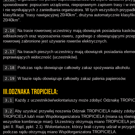
spowodowane: popsuciem urządzenia, niepoprawnym zapisem trasy i w in
i nie wynikających z zaniedbania organizatora. W tych wszystkich przypadk
klasyfikację "trasy nawigacyjnej 20/40km", drużyna automatycznie klasyfiko
20/40km".
2.16
Na trasie rowerowej uczestnicy mają obowiązek posiadania kaskó
odblaskowych oraz wyposażenia roweru, zgodnego z obowiązującymi przep
rowerowej zabronione jest używanie rowerów elektrycznych.
2.17
Na trasach pieszych uczestnicy mają obowiązek posiadania elem
poprawiających widoczność (uczestników).
2.18
Podczas rajdu obowiązuje całkowity zakaz spożywania alkoholu.
2.19
W bazie rajdu obowiązuje całkowity zakaz palenia papierosów.
3.1
Każdy z uczestników/wolontariuszy może zdobyć Odznakę TROPIC
3.2
Aby uzyskać przywilej noszenia Odznak TROPICIELA należy zdobyć
TROPICIELA lub/i mian Współoraganizatora TROPICIELA (miana są równo
wszystkie kombinacje mian). Uczestnicy otrzymują miano TROPICIELA jeśl
(pkt II. Rajd, ppkt. 2.1). Wolontariusze, którzy brali czynny udział w przyg
podczas rajdu otrzymują miano Współorganizatora TROPICIELA.