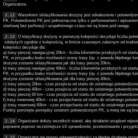
Organizatora.
2.12
Warunkiem sklasyfikowania drużyny jest odnalezienie i potwierdze
PK. Potwierdzenie PK jest jednoznaczne tylko z perforowaniem i wpisanie
startowej bez perforacji i uzupełnionego czasu nie są brane pod uwagę.
2.13
O klasyfikacji drużyny w pierwszej kolejności decyduje liczba po
zdobytych zgodnie z kolejnością, w limicie czasowym zależnym od trudnośc
kolejności decyduje dla:
a) trasy pieszej nawigacyjnej 20km - liczba kilometrów przebytych od start
PK, w przypadku braku możliwości oceny trasy (np. z powodu błędnego fu
drużyna zostanie sklasyfikowana jak dla trasy pieszej 20km,
b) trasy pieszej nawigacyjnej 40km - liczba kilometrów przebytych od start
PK, w przypadku braku możliwości oceny trasy (np. z powodu błędnego fu
drużyna zostanie sklasyfikowana jak dla trasy pieszej 40km,
c) trasy pieszej 20km - czas przejścia od startu do ostatniego potwierdzon
d) trasy pieszej 40km - czas przejścia od startu do ostatniego potwierdzon
e) trasy pieszej 60 km - czas przejścia od startu do ostatniego potwierdz
f) trasy rowerowej 40km - czas przejechania od startu do ostatniego potwi
g) trasy rowerowej 60km - czas przejechania od startu do ostatniego potwi
Punkty pominięte pomiędzy ostatnim potwierdzonym PK, a metą nie są bran
2.14
Organizator dołoży wszelkich starań, aby działanie urządzeń rejest
poprawne poprzez wcześniejsze ich sprawdzenie, przetestowanie i przygot
2.15
Organizator nie ponosi odpowiedzialności za błędne działanie pr