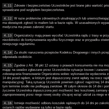
4.11
Zdrowie i bezpieczeństwo Uczestników jest brane jako wartość pri
sprawdzane pod względem bezpieczeństwa.
4.12
W razie problemów zdrowotnych utrudniających lub uniemożliwiający
ma obowiązek zgłosić to mailem lub w bazie rajdu. W uzasadnionych wypa
medyczna ma prawo zabronić startu.
4.13
Organizatorzy mają prawo wycofać Uczestnika rajdu z trasy w prz
niezdolności do kontynuowania wysiłku fizycznego oraz w przypadku stwie
niniejszego regulaminu.
4.14
Za skutki naruszenia przepisów Kodeksu Drogowego i innych przep
odpowiada osobiście.
4.15
Zgodnie z Art. 38 pkt 12 ustawy o prawach konsumenta nie ma moż
mając na uwadze zgłaszane przez Uczestników sytuacje losowe i zarazem
zobowiązania finansowanie Organizatora wobec wykonawców wydarzenia zos
14 dni przed rajdem, w którym jest dopuszczony zwrot wpłaty na rzecz rajd
manipulacyjną). Taką sytuację Uczestnik powinien zgłosić najpóźniej 14 dn
tym terminie środki nie podlegają zwrotowi. W całym okresie do 14 dni i pon
życzenie Uczestnika dopuszczona jest możliwość bez kosztowej zamiany o
zaproponowanej przez niego nowej osoby chcącej wziąć udział za niego w r
4.16
Istnieje możliwość odbioru koszulek rajdowych do 14 dni po zakoń
ostanich rajdów wydawane są tylko w bazie rajdu.