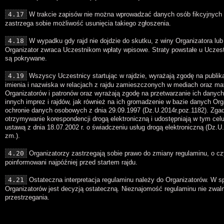
4.17
W trakcie zapisów nie można wprowadzać danych osób fikcyjnych lu
zastrzega sobie możliwość usunięcia takiego zgłoszenia.
4.18
W wypadku gdy rajd nie dojdzie do skutku, z winy Organizatora lu
Organizator zwraca Uczestnikom wpłaty wpisowe. Straty powstałe u Uczestni
są pokrywane.
4.19
Wszyscy Uczestnicy startując w rajdzie, wyrażają zgodę na publika
imienia i nazwiska w relacjach z rajdu zamieszczonych w mediach oraz ma
Organizatorów i patronów oraz wyrażają zgodę na przetwarzanie ich danyc
innych imprez i rajdów, jak również na ich gromadzenie w bazie danych Or
ochronie danych osobowych z dnia 29.09.1997 (Dz.U.2014r.poz.1182). Zgad
otrzymywanie korespondencji drogą elektroniczną i udostępniają w tym celu
ustawą z dnia 18.07.2002 r. o świadczeniu usług drogą elektroniczną (Dz.U
zm.).
4.20
Organizatorzy zastrzegają sobie prawo do zmiany regulaminu, o c
poinformowani najpóźniej przed startem rajdu.
4.21
Ostateczna interpretacja regulaminu należy do Organizatorów. W 
Organizatorów jest decyzją ostateczną. Nieznajomość regulaminu nie zwaln
przestrzegania.