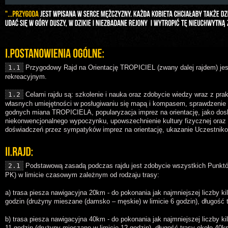
1.1
Przygodowy Rajd na Orientację TROPICIEL (zwany dalej rajdem) jes
rekreacyjnym.
1.2
Celami rajdu są: szkolenie i nauka oraz zdobycie wiedzy wraz z pr
własnych umiejętności w posługiwaniu się mapą i kompasem, sprawdzenie 
godnych miana TROPICIELA, popularyzacja imprez na orientację, jako dos
niekonwencjonalnego wypoczynku, upowszechnienie kultury fizycznej oraz s
doświadczeń przez sympatyków imprez na orientację, ukazanie Uczestniko
2.1
Podstawową zasadą podczas rajdu jest zdobycie wszystkich Punktó
PK) w limicie czasowym zależnym od rodzaju trasy:
a) trasa piesza nawigacyjna 20km - do pokonania jak najmniejszej liczby k
godzin (drużyny mieszane (damsko – męskie) w limicie 6 godzin), długość 
b) trasa piesza nawigacyjna 40km - do pokonania jak najmniejszej liczby 
11 godzin (drużyny mieszane w limicie 12 godzin), długość trasy około 40k