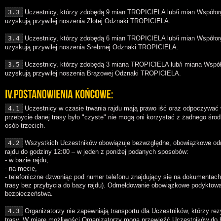
3.3
Uczestnicy, którzy zdobędą 9 mian TROPICIELA lub/i mian Współo
uzyskują przywilej noszenia Złotej Odznaki TROPICIELA.
3.4
Uczestnicy, którzy zdobędą 6 mian TROPICIELA lub/i mian Współo
uzyskują przywilej noszenia Srebrnej Odznaki TROPICIELA.
3.5
Uczestnicy, którzy zdobędą 3 miana TROPICIELA lub/i miana Wspó
uzyskują przywilej noszenia Brązowej Odznaki TROPICIELA.
4.1
Uczestnicy w czasie trwania rajdu mają prawo iść oraz odpoczywać 
przebycie danej trasy było "czyste" nie mogą oni korzystać z żadnego śro
osób trzecich.
4.2
Wszystkich Uczestników obowiązuje bezwzględne, obowiązkowe odm
rajdu do godziny 12:00 – w jeden z poniżej podanych sposobów:
- w bazie rajdu,
- na mecie,
- telefoniczne dzwoniąc pod numer telefonu znajdujący się na dokumentach
trasy bez przybycia do bazy rajdu). Odmeldowanie obowiązkowe podyktowa
bezpieczeństwa.
4.3
Organizatorzy nie zapewniają transportu dla Uczestników, którzy re
trasy. W miarę możliwości Organizatorzy mogą przewieźć Uczestników do 