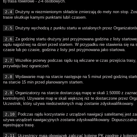
b) trasa rowerowe - 2-4 osobowych.
2.4
Drużyny w niezmienionym składzie zmierzają do mety non stop. Zos
trasie skutkuje karnymi punktami lub/i czasem.
2.5
Drużyny wychodzą z punktu startu w ustalonych przez Organizator
2.6
Za godzinę startu drużyny jest przyjmowana godzina z listy startowej
rajdu najpóźniej na dzień przed startem. W przypadku nie stawienia się na
czasie lub po czasie, godzina z listy jest przyjmowana jako startowa.
2.7
Wszelkie przerwy podczas rajdu są wliczane w czas przejścia trasy
przywileju bez ograniczeń.
2.8
Wydawanie map na starcie następuje na 5 minut przed godziną start
na starcie 15 min przed planowanym startem.
2.9
Organizatorzy na starcie dostarczają mapę w skali 1:50000 z zazn
kontrolnymi). Używanie map w skali większej niż te dostarczone przez Orga
Uczestnik, który używa niedozwolonych map zostanie zdyskwalifikowany.
2.10
Podczas rajdu korzystanie z urządzeń nawigacji satelitarnej jest za
używa urządzeń nawigacyjnych zostanie zdyskwalifikowany. Dopuszczalne 
rejestrujące trasę.
2.11
Uczestnicy mają obowiązek zaliczać kolejne PK zgodnie z kolejno